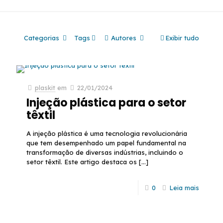
Categorias
Tags
Autores
Exibir tudo
plaskit
em
22/01/2024
Injeção plástica para o setor
têxtil
A injeção plástica é uma tecnologia revolucionária
que tem desempenhado um papel fundamental na
transformação de diversas indústrias, incluindo o
setor têxtil. Este artigo destaca os
[…]
0
Leia mais