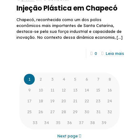
Injeção Plástica em Chapecó
Chapecó, reconhecida como um dos polos
econômicos mais importantes de Santa Catarina,
destaca-se pela sua força industrial e capacidade de
inovação. No contexto dessa dinâmica economia,
[…]
0
Leia mais
1
2
3
4
5
6
7
8
9
10
11
12
13
14
15
16
17
18
19
20
21
22
23
24
25
26
27
28
29
30
31
32
33
34
35
36
37
38
39
Next page