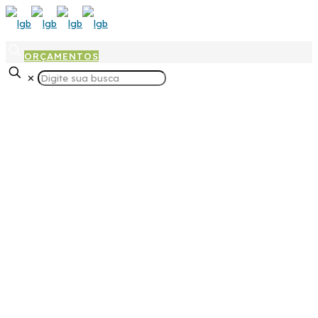
ORÇAMENTOS
✕
Injeção Plástica em Criciúma