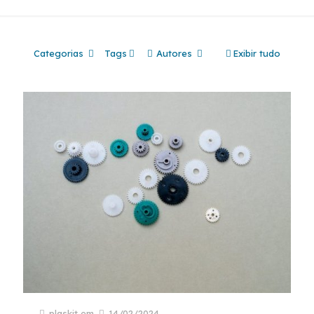
Categorias
Tags
Autores
Exibir tudo
plaskit
em
14/02/2024