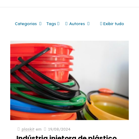
Categorias
Tags
Autores
Exibir tudo
plaskit
em
19/08/2024
Indústria injetora de plástico