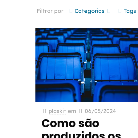
Filtrar por
Categorias
Tags
plaskit
em
06/05/2024
Como são
produzidos os