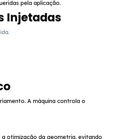
eridas pela aplicação.
s Injetadas
ida.
co
friamento. A máquina controla o
e a otimização da geometria, evitando