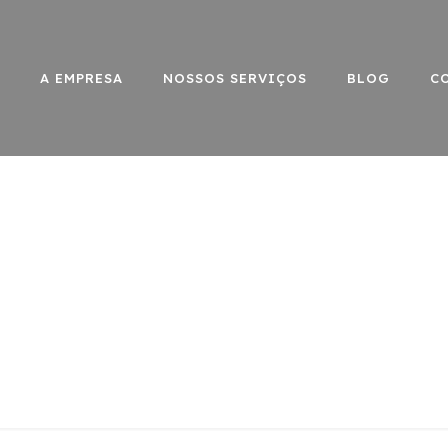
A EMPRESA
NOSSOS SERVIÇOS
BLOG
C
lástica injetada: o