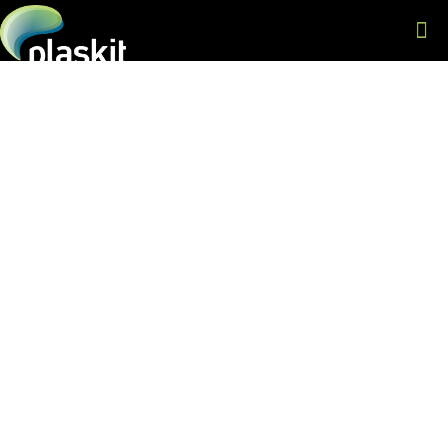
O que é processo de
extrusão na injeção
plástica?